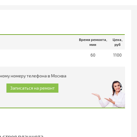
Время ремонта,
Цена,
мин
руб
60
1100
иному номеру телефона в Москва
з строя планшета