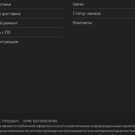
Цены
стика
Статус заказа
и доставка
Контакты
й ремонт
 с ПО
ектующие
751256471 ОГPН: 1237700379784
е является публичной офертой и носит исключительно информационный характе
ом компании по итогам проведения программной или аппаратной диагностики 