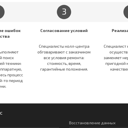
3
е ошибок
Согласование условий
Реализ
ства
Специалисты колл-центра
Специалист 
ыполняют
обговаривают c заказчиком
осуществ
й поиск
все условия ремонта:
заменяет не
ей техники:
стоимость, время,
пригодной 
ппаратную,
гарантийные положения.
качестве
Весь процесс
й-то период
ни.
с
Восстановление данных