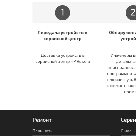
1
2
Передача устройств в
Обнаружени
сервисной центр
устрой
Доставка устройств в
Инженеры в
сервисной центр HP Russia
детальны
неисправност
программно-а
техническую. 
занимает како
време
Ремонт
Серви
Планшеты
О нас