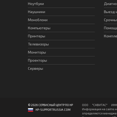
Ноутбуки
Диагно
Наушники
Выезд 
Моноблоки
Срочны
Компьютеры
Помощь
Принтеры
Компл
Телевизоры
Мониторы
Проекторы
Серверы
© 2026 СЕРВИСНЫЙ ЦЕНТР ПО HP
ООО "CАВИТAC" ИНН: 7
Информация на сайте н
HP-SUPPORTRUSSIA.COM
определяются менеджер