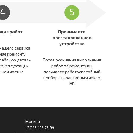
4
5
ация работ
Принимаете
восстановленное
устройство
нашего сервиса
ляет ремонт:
рабочую деталь
После окончания выполнения
к эксплуатации
работ по ремонту вы
нной частью
получаете работоспособный
прибор c гарантийным чеком
HP
Москва
+7 (495) 162-75-99